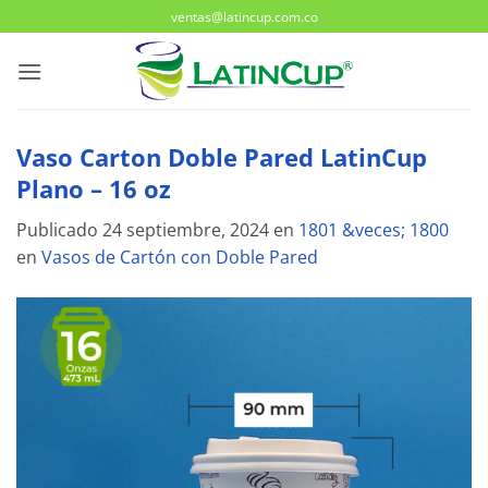
Saltar
ventas@latincup.com.co
al
contenido
Vaso Carton Doble Pared LatinCup
Plano – 16 oz
Publicado
24 septiembre, 2024
en
1801 &veces; 1800
en
Vasos de Cartón con Doble Pared