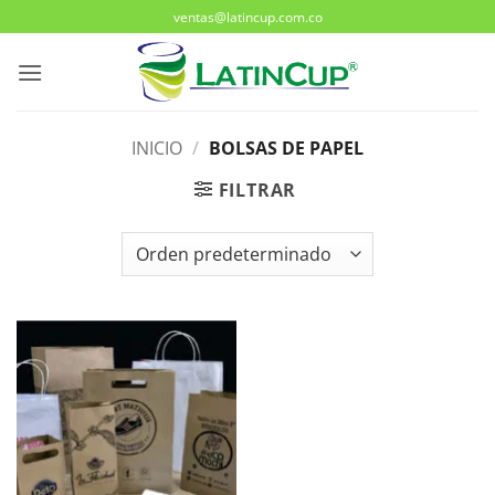
Saltar
ventas@latincup.com.co
al
contenido
INICIO
/
BOLSAS DE PAPEL
FILTRAR