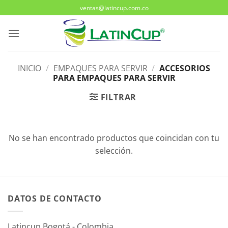
Saltar
ventas@latincup.com.co
al
contenido
INICIO
/
EMPAQUES PARA SERVIR
/
ACCESORIOS
PARA EMPAQUES PARA SERVIR
FILTRAR
No se han encontrado productos que coincidan con tu
selección.
DATOS DE CONTACTO
Latincup Bogotá - Colombia