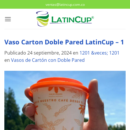
Saltar
ventas@latincup.com.co
al
contenido
Vaso Carton Doble Pared LatinCup – 1
Publicado
24 septiembre, 2024
en
1201 &veces; 1201
en
Vasos de Cartón con Doble Pared