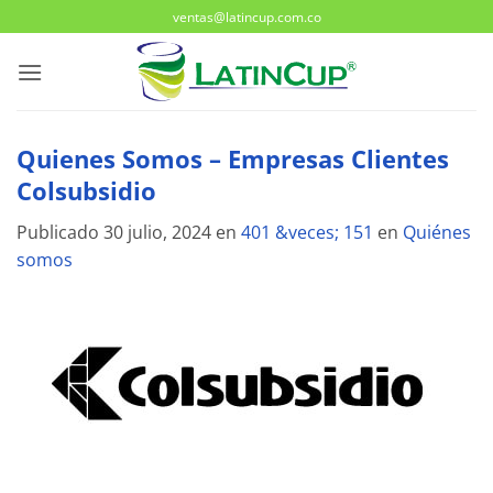
Saltar
ventas@latincup.com.co
al
contenido
Quienes Somos – Empresas Clientes
Colsubsidio
Publicado
30 julio, 2024
en
401 &veces; 151
en
Quiénes
somos