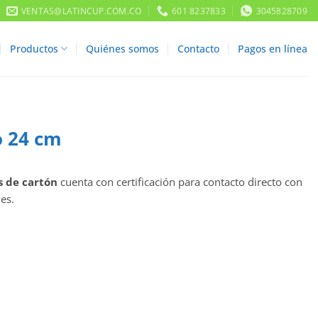
VENTAS@LATINCUP.COM.CO
601 8237833
3045828709
Productos
Quiénes somos
Contacto
Pagos en línea
o 24 cm
s de cartón
cuenta con certificación para contacto directo con
es.