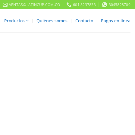
VENTAS@LATINCUP.COM.CO
601 8237833
3045828709
Productos
Quiénes somos
Contacto
Pagos en línea