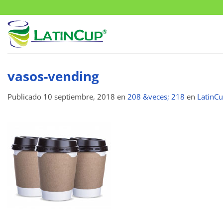
Saltar
al
contenido
vasos-vending
Publicado
10 septiembre, 2018
en
208 &veces; 218
en
LatinCu