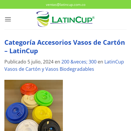
Saltar
ventas@latincup.com.co
al
contenido
Categoría Accesorios Vasos de Cartón
– LatinCup
Publicado
5 julio, 2024
en
200 &veces; 300
en
LatinCup
Vasos de Cartón y Vasos Biodegradables