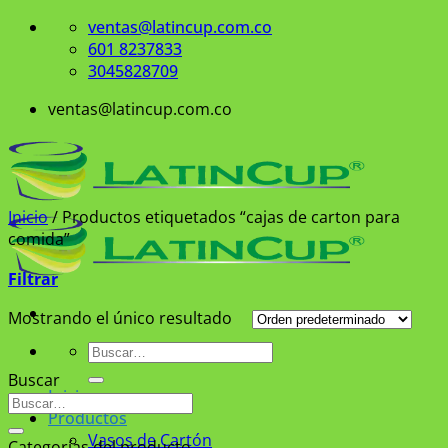
Saltar
ventas@latincup.com.co
al
601 8237833
contenido
3045828709
ventas@latincup.com.co
Inicio
/
Productos etiquetados “cajas de carton para
comida”
Filtrar
Mostrando el único resultado
Buscar
por:
Buscar
Inicio
Buscar
Productos
por:
Vasos de Cartón
Categorías del producto