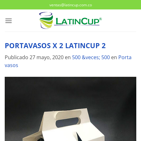
Saltar
ventas@latincup.com.co
al
contenido
PORTAVASOS X 2 LATINCUP 2
Publicado
27 mayo, 2020
en
500 &veces; 500
en
Porta
vasos