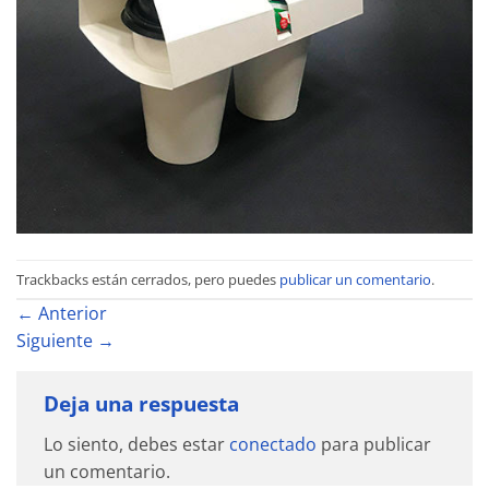
Trackbacks están cerrados, pero puedes
publicar un comentario
.
←
Anterior
Siguiente
→
Deja una respuesta
Lo siento, debes estar
conectado
para publicar
un comentario.