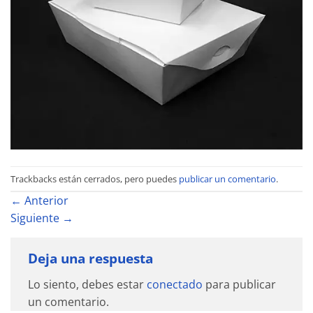
Trackbacks están cerrados, pero puedes
publicar un comentario
.
←
Anterior
Siguiente
→
Deja una respuesta
Lo siento, debes estar
conectado
para publicar
un comentario.