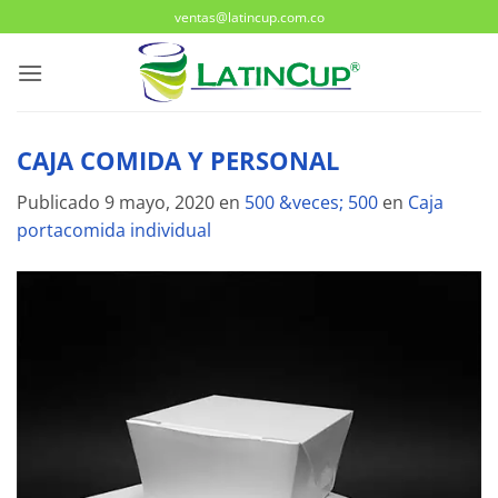
Saltar
ventas@latincup.com.co
al
contenido
CAJA COMIDA Y PERSONAL
Publicado
9 mayo, 2020
en
500 &veces; 500
en
Caja
portacomida individual