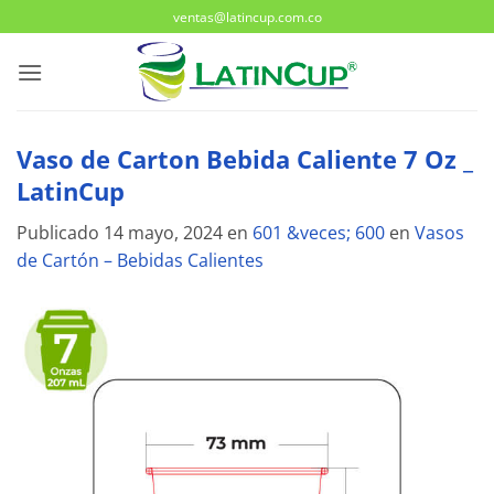
Saltar
ventas@latincup.com.co
al
contenido
Vaso de Carton Bebida Caliente 7 Oz _
LatinCup
Publicado
14 mayo, 2024
en
601 &veces; 600
en
Vasos
de Cartón – Bebidas Calientes