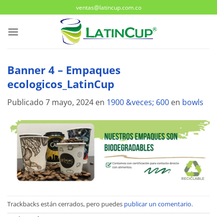
Saltar
ventas@latincup.com.co
al
contenido
Banner 4 – Empaques
ecologicos_LatinCup
Publicado
7 mayo, 2024
en
1900 &veces; 600
en
bowls
Trackbacks están cerrados, pero puedes
publicar un comentario
.