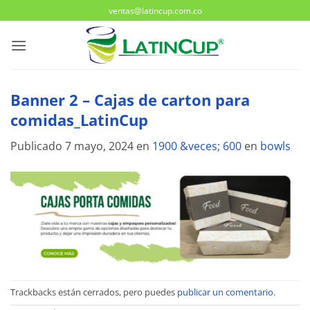
Saltar
ventas@latincup.com.co
al
contenido
Banner 2 – Cajas de carton para
comidas_LatinCup
Publicado
7 mayo, 2024
en
1900 &veces; 600
en
bowls
Trackbacks están cerrados, pero puedes
publicar un comentario
.